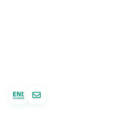
La Vie au Lycée
Voie Générale
Voie Technologique
Voie Professionnelle
Enseignement Supérieur
Formation Continue GRETA
Actualités