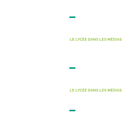
Courrier indépendan
14 MAI 2026
Lire l'actu
LE LYCÉE DANS LES MÉDIAS
A Fulgence-Bienvenü
Ouest-France, 9 ma
09 MAI 2026
Lire l'actu
LE LYCÉE DANS LES MÉDIAS
Au lycée, une altern
07 MAI 2026
Lire l'actu