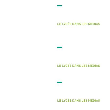
23 JUIN 2026
Lire l'actu
LE LYCÉE DANS LES MÉDIAS
Les lycéens de Fulge
Ouest-France, 3 jui
03 JUIN 2026
Lire l'actu
LE LYCÉE DANS LES MÉDIAS
Qui était Fulgence 
21 MAI 2026
Lire l'actu
LE LYCÉE DANS LES MÉDIAS
Lycée Bienvenüe. Sa