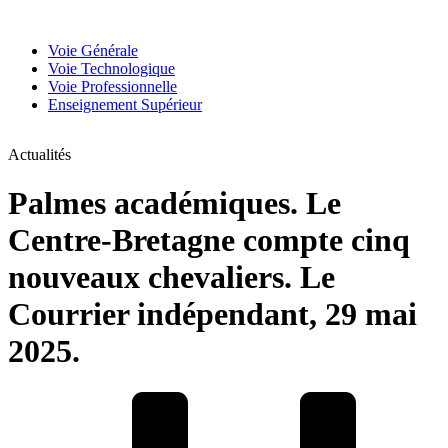
Aller
au
Voie Générale
contenu
Voie Technologique
Voie Professionnelle
Enseignement Supérieur
Actualités
Palmes académiques. Le
Centre-Bretagne compte cinq
nouveaux chevaliers. Le
Courrier indépendant, 29 mai
2025.