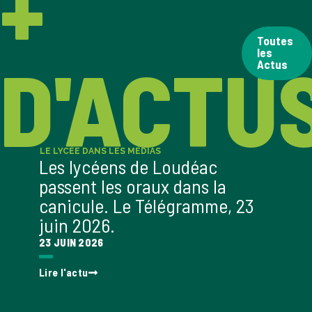
+
Toutes
les
D'ACTU
Actus
LE LYCÉE DANS LES MÉDIAS
LE LYCÉ
Les lycéens de Loudéac
Les 
passent les oraux dans la
Bienv
canicule. Le Télégramme, 23
sur l
juin 2026.
Franc
23 JUIN 2026
03 JUIN
Lire l'actu
Lire l'a