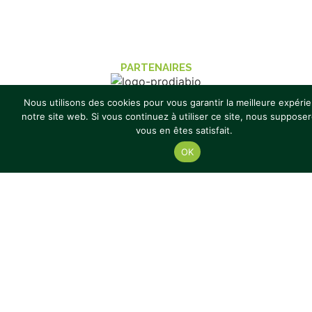
PARTENAIRES
Nous utilisons des cookies pour vous garantir la meilleure expéri
LABELS
notre site web. Si vous continuez à utiliser ce site, nous suppose
vous en êtes satisfait.
OK
© 2024 Lycée Fulgence Bienvenüe
Mentions légales
Réalisation : Ekole.fr
Présentation & Histoire