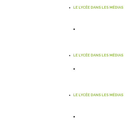
LE LYCÉE DANS LES MÉDIAS
Les lycéens de Fulge
Ouest-France, 3 jui
03 JUIN 2026
Lire l'actu
LE LYCÉE DANS LES MÉDIAS
Qui était Fulgence 
21 MAI 2026
Lire l'actu
LE LYCÉE DANS LES MÉDIAS
Lycée Bienvenüe. Sa
Courrier indépendan
14 MAI 2026
Lire l'actu