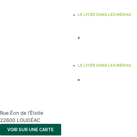
LE LYCÉE DANS LES MÉDIAS
A Fulgence-Bienvenü
Ouest-France, 9 ma
09 MAI 2026
Lire l'actu
LE LYCÉE DANS LES MÉDIAS
Au lycée, une altern
07 MAI 2026
Lire l'actu
Rue Éon de l’Étoile
22600 LOUDÉAC
VOIR SUR UNE CARTE