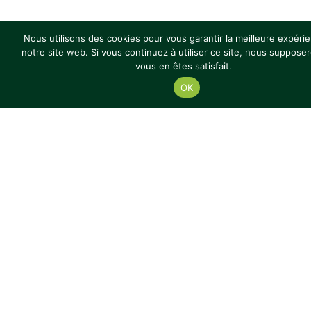
Nous utilisons des cookies pour vous garantir la meilleure expéri
notre site web. Si vous continuez à utiliser ce site, nous suppose
vous en êtes satisfait.
PARTENAIRES
OK
LABELS
© 2024 Lycée Fulgence Bienvenüe
Mentions légales
Réalisation : Ekole.fr
Présentation & Histoire