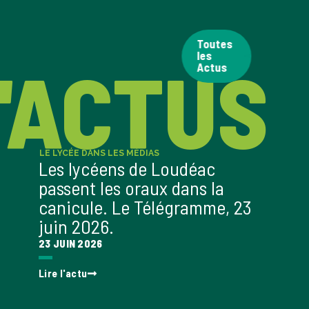
Toutes
les
'ACTUS
Actus
LE LYCÉE DANS LES MÉDIAS
LE LYCÉ
Les lycéens de Loudéac
Les 
passent les oraux dans la
Bienv
canicule. Le Télégramme, 23
sur l
juin 2026.
Franc
23 JUIN 2026
03 JUIN
Lire l'actu
Lire l'a