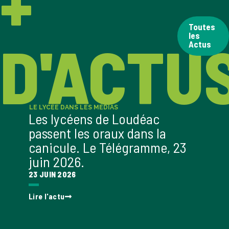
+
Toutes
les
D'ACTU
Actus
LE LYCÉE DANS LES MÉDIAS
LE LYCÉ
Les lycéens de Loudéac
Les 
passent les oraux dans la
Bienv
canicule. Le Télégramme, 23
sur l
juin 2026.
Franc
23 JUIN 2026
03 JUIN
Lire l'actu
Lire l'a