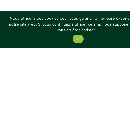
Nous utilisons des cookies pour vous garantir la meilleure expéri
notre site web. Si vous continuez à utiliser ce site, nous suppose
PARTENAIRES
vous en êtes satisfait.
OK
LABELS
© 2024 Lycée Fulgence Bienvenüe
Mentions légales
Réalisation : Ekole.fr